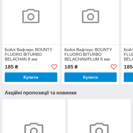
Бойлі Вафтерс BOUNTY
Бойлі Вафтерс BOUNTY
Бой
FLUORO BITURBO
FLUORO BITURBO
FLU
BELACHAN 8 мм
BELACHAN/PLUM 8 мм
BEL
185
185
185
₴
₴
Купити
Купити
Акційні пропозиції та новинки