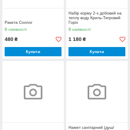
Набір корму 2-х добовий на
теплу воду Криль-Тигровий
Ракета Coonor
Горіх
В наявності
В наявності
480
1 180
₴
₴
Купити
Купити
Намет санітарний (душ/