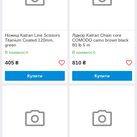
Ножицi Katran Line Scissors
Лідкор Katran Chain core
Titanium Coated 120mm,
COMODO camo brown black
green
80 lb 5 m
В наявності
В наявності
405
810
₴
₴
Купити
Купити