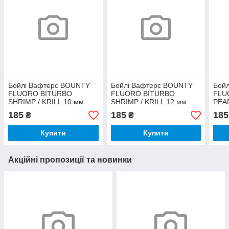
Бойлі Вафтерс BOUNTY
Бойлі Вафтерс BOUNTY
Бой
FLUORO BITURBO
FLUORO BITURBO
FLU
SHRIMP / KRILL 10 мм
SHRIMP / KRILL 12 мм
PEA
185
185
185
₴
₴
Купити
Купити
Акційні пропозиції та новинки