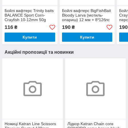
Бойлі вафтерс Trinity baits
Бойлі вафтерс BigFishBait
Бойл
BALANCE Sport Corn-
Bloody Larva (мотиль-
Cray
Crayfish 10-12mm 50g
опариш) 12 мм + 8*12блс
перс
116
190
190
₴
₴
Купити
Купити
Акційні пропозиції та новинки
Ножицi Katran Line Scissors
Лідкор Katran Chain core