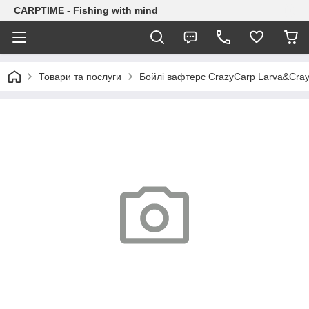
CARPTIME - Fishing with mind
Товари та послуги
Бойлі вафтерс CrazyCarp Larva&Cray