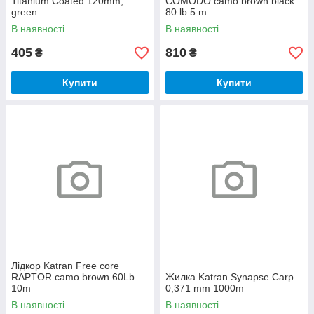
Titanium Coated 120mm,
COMODO camo brown black
green
80 lb 5 m
В наявності
В наявності
405
810
₴
₴
Купити
Купити
Лідкор Katran Free core
RAPTOR camo brown 60Lb
Жилка Katran Synapse Carp
10m
0,371 mm 1000m
В наявності
В наявності