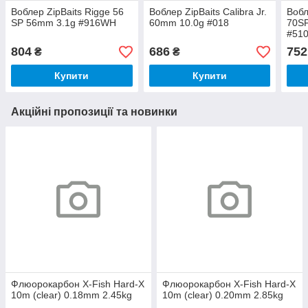
Воблер ZipBaits Rigge 56
Воблер ZipBaits Calibra Jr.
Вобл
SP 56mm 3.1g #916WH
60mm 10.0g #018
70S
#51
804
686
752
₴
₴
Купити
Купити
Акційні пропозиції та новинки
Флюорокарбон X-Fish Hard-X
Флюорокарбон X-Fish Hard-X
10m (clear) 0.18mm 2.45kg
10m (clear) 0.20mm 2.85kg