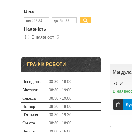
Ціна
Наявність
В наявності
5
ГРАФІК РОБОТИ
Мандула 
Понеділок
08:30
19:00
70 ₴
Вівторок
08:30
19:00
В наявнос
Середа
08:30
19:00
Ку
Четвер
08:30
19:00
Пʼятниця
08:30
19:30
Субота
08:30
18:00
Неділя
09:00
16:00