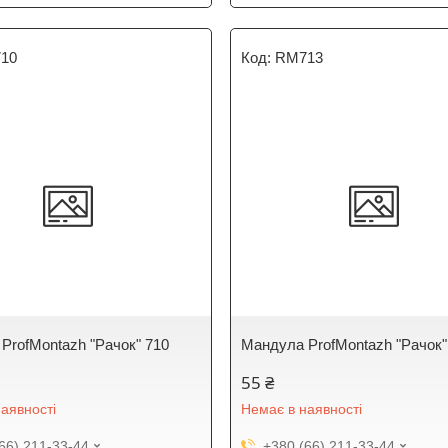
10
RM713
ProfMontazh "Рачок" 710
Мандула ProfMontazh "Рачок"
55 ₴
аявності
Немає в наявності
66) 211-33-44
+380 (66) 211-33-44