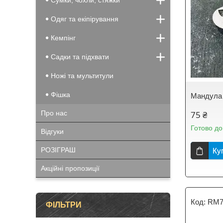
Сумки, чохли, стяжки
Одяг та екіпірування
Кемпінг
Садки та підхвати
Ножі та мультитули
Фішка
Мандула 
Про нас
75 ₴
Готово до
Відгуки
РОЗІГРАШ
Ку
Акційні пропозиції
RM7
ФІЛЬТРИ