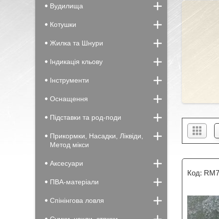
Вудилища
Котушки
Жилка та Шнури
Індикація кльову
Інструменти
Оснащення
Підставки та род-поди
Прикормки, Насадки, Ліквіди,
Метод мікси
Аксесуари
RM7
ПВА-матеріали
Спінінгова ловля