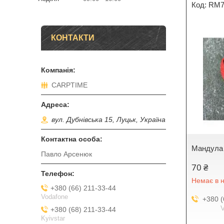
RM7
КОНТАКТИ
CARPTIME
вул. Дубнівська 15, Луцьк, Україна
Мандула 
Павло Арсенюк
70 ₴
Немає в н
+380 (66) 211-33-44
Vodafone
+380 (
+380 (68) 211-33-44
Kyivstar