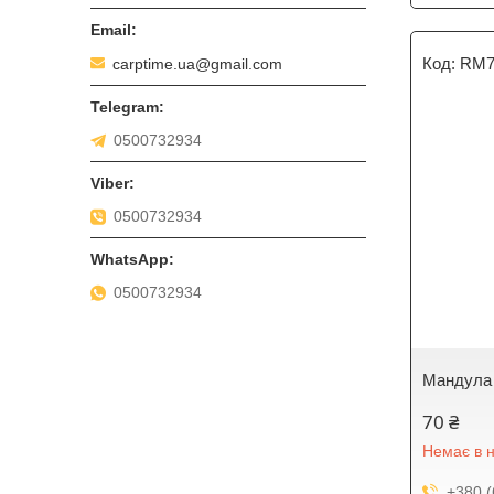
RM7
carptime.ua@gmail.com
0500732934
0500732934
0500732934
Мандула 
70 ₴
Немає в н
+380 (