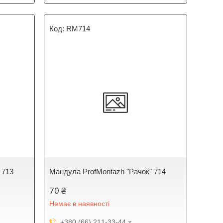
RM714
 713
Мандула ProfMontazh "Рачок" 714
70 ₴
Немає в наявності
+380 (66) 211-33-44