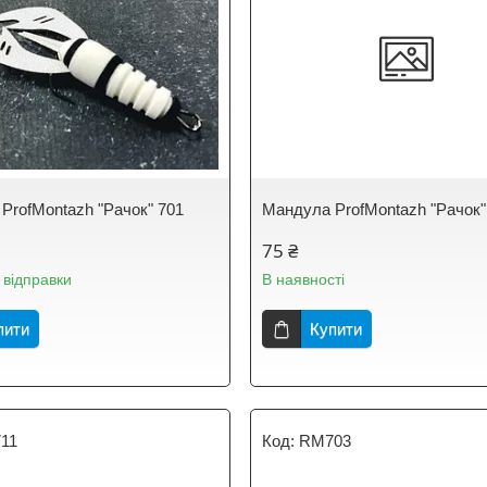
ProfMontazh "Рачок" 701
Мандула ProfMontazh "Рачок"
75 ₴
 відправки
В наявності
пити
Купити
11
RM703