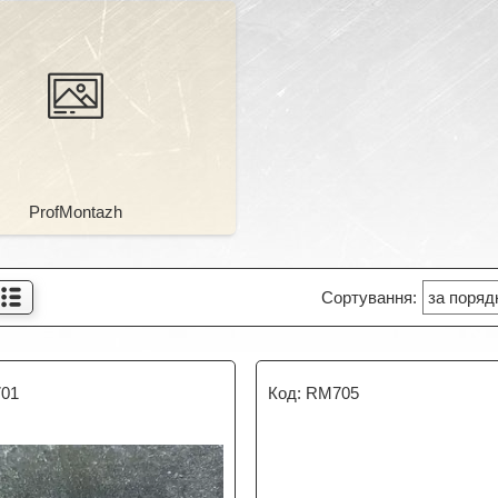
ProfMontazh
01
RM705