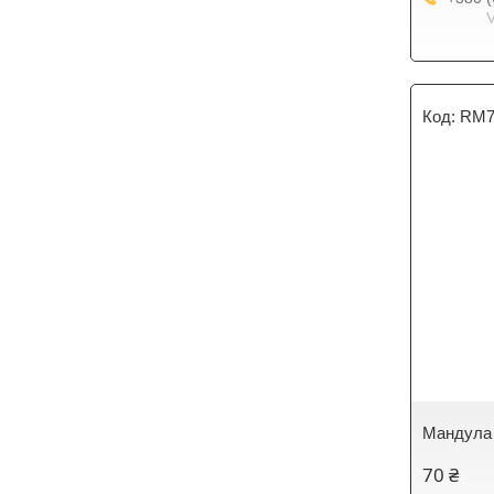
RM7
Мандула 
70 ₴