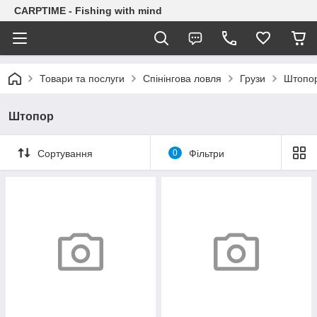
CARPTIME - Fishing with mind
Товари та послуги
Спінінгова ловля
Грузи
Штопо
Штопор
Сортування
0
Фільтри