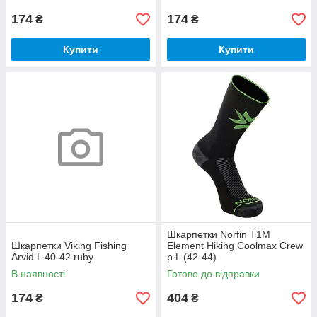
174
174
₴
₴
Купити
Купити
Шкарпетки Norfin T1M
Шкарпетки Viking Fishing
Element Hiking Coolmax Crew
Arvid L 40-42 ruby
р.L (42-44)
В наявності
Готово до відправки
174
404
₴
₴