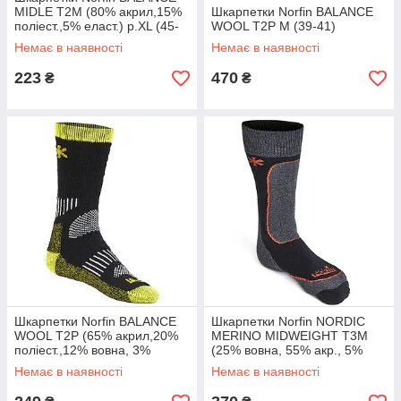
MIDLE T2M (80% акрил,15%
Шкарпетки Norfin BALANCE
поліест.,5% еласт.) р.XL (45-
WOOL T2P M (39-41)
47)
Немає в наявності
Немає в наявності
223
470
₴
₴
Шкарпетки Norfin BALANCE
Шкарпетки Norfin NORDIC
WOOL T2P (65% акрил,20%
MERINO MIDWEIGHT T3M
поліест.,12% вовна, 3%
(25% вовна, 55% акр., 5%
еласт.) р. XL(45-47)
поліамід, 15% еласт.) р.
Немає в наявності
Немає в наявності
XL(45-