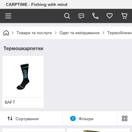
CARPTIME - Fishing with mind
Товари та послуги
Одяг та екіпірування
Термобілизн
Термошкарпетки
BAFT
Сортування
0
Фільтри