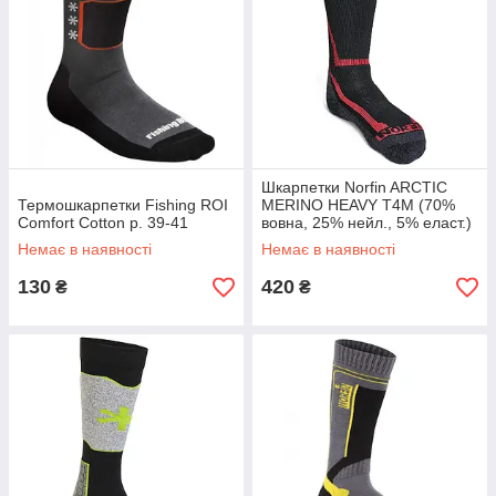
Шкарпетки Norfin ARCTIC
Термошкарпетки Fishing ROI
MERINO HEAVY T4M (70%
Comfort Cotton р. 39-41
вовна, 25% нейл., 5% еласт.)
р. XL(45-47)
Немає в наявності
Немає в наявності
130
420
₴
₴