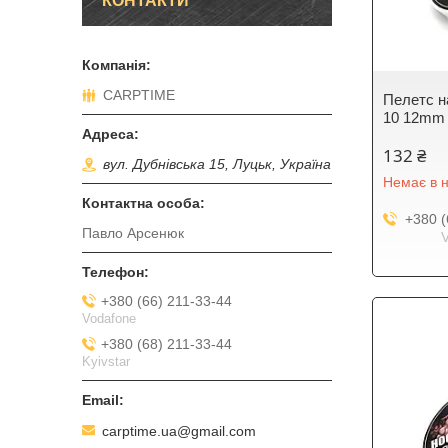
КОНТАКТИ
CARPTIME
Пелетс на
10 12mm
132 ₴
вул. Дубнівська 15, Луцьк, Україна
Немає в н
+380 (
Павло Арсенюк
+380 (66) 211-33-44
Vodafone
+380 (68) 211-33-44
Kyivstar
carptime.ua@gmail.com