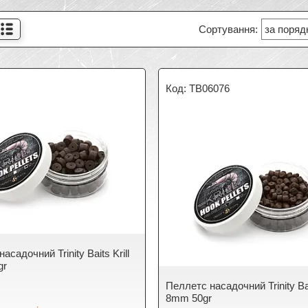
TB06076
асадочний Trinity Baits Krill
gr
Пеллетс насадочний Trinity Bait
8mm 50gr