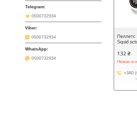
0500732934
Пеллетс н
0500732934
Squid oc
132 ₴
0500732934
Немає в н
+380 (