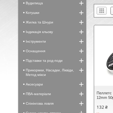
Вудилища
Котушки
Жилка та Шнури
Індикація кльову
Інструменти
Оснащення
Підставки та род-поди
Прикормки, Насадки, Ліквіди,
Метод мікси
Аксесуари
Пеллетс н
ПВА-матеріали
12mm 50
Спінінгова ловля
132 ₴