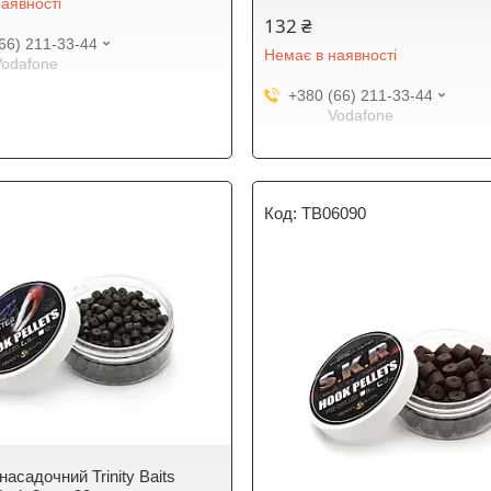
аявності
132 ₴
66) 211-33-44
Немає в наявності
Vodafone
+380 (66) 211-33-44
Vodafone
TB06090
асадочний Trinity Baits