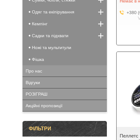
Сумки, чохли, стяжки
Немає в н
Одяг та екіпірування
+380 (
Кемпінг
Садки та підхвати
Ножі та мультитули
Фішка
Про нас
Відгуки
РОЗІГРАШ
Акційні пропозиції
ФІЛЬТРИ
Пеллетс н