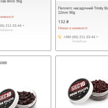
Crab 8mm 90g
Пеллетс насадочний Trinity B
12mm 90g
аявності
132 ₴
66) 211-33-44
Немає в наявності
Vodafone
+380 (66) 211-33-44
Vodafone
6088