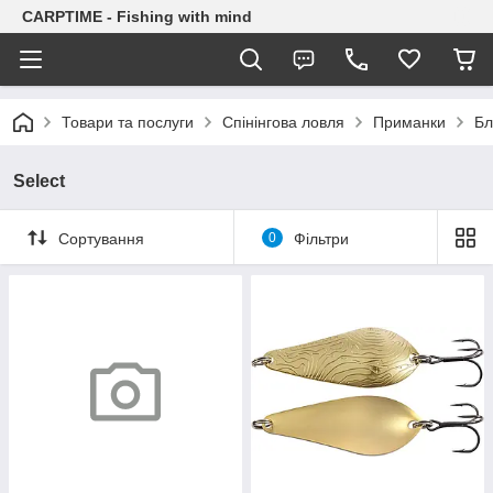
CARPTIME - Fishing with mind
Товари та послуги
Спінінгова ловля
Приманки
Бл
Select
Сортування
0
Фільтри