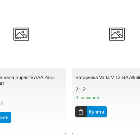
 Varta Superlife AAA Zinc-
Батарейка Varta V 13 GA Alkali
шт
21 ₴
В наявності
ті
Купити
пити