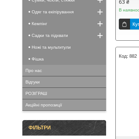
Сумки, чохли, стяжки
63 ₴
В наявнос
Одяг та екіпірування
Кемпінг
Ку
Садки та підхвати
Ножі та мультитули
882
Фішка
Про нас
Відгуки
РОЗІГРАШ
Акційні пропозиції
ФІЛЬТРИ