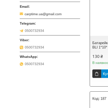
carptime.ua@gmail.com
0500732934
Батарей
BLI 1*10*
0500732934
130 ₴
В наявнос
0500732934
Ку
187