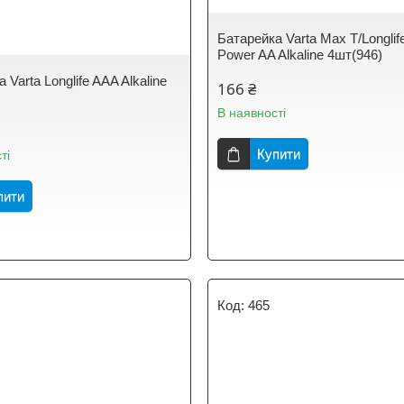
Батарейка Varta Max T/Longli
Power AA Alkaline 4шт(946)
 Varta Longlife AAA Alkaline
166 ₴
В наявності
Купити
ті
пити
465