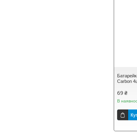
Батарейка
Carbon 4
69 ₴
В наявнос
Ку