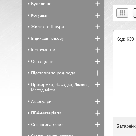
Вудилища
Котушки
Жилка та Шнури
Індикація кльову
639
Інструменти
Оснащення
Підставки та род-поди
Прикормки, Насадки, Ліквіди,
Метод мікси
Аксесуари
ПВА-матеріали
Спінінгова ловля
Батарейка