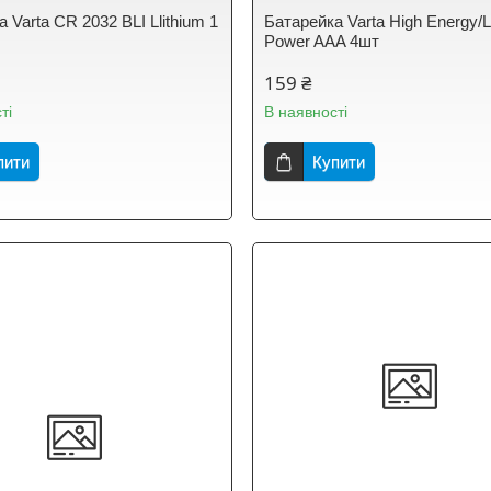
 Varta CR 2032 BLI Llithium 1
Батарейка Varta High Energy/L
Power AAA 4шт
159 ₴
ті
В наявності
пити
Купити