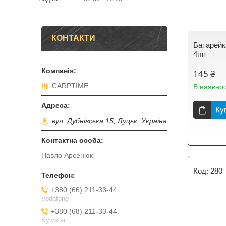
КОНТАКТИ
Батарейка
4шт
145 ₴
CARPTIME
В наявнос
Ку
вул. Дубнівська 15, Луцьк, Україна
Павло Арсенюк
280
+380 (66) 211-33-44
Vodafone
+380 (68) 211-33-44
Kyivstar