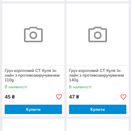
Груз короповий CT Куля Ін-
Груз короповий CT Куля Ін-
лайн з противозакручувачем
лайн з противозакручувачем
110g
140g
В наявності
В наявності
45
47
₴
₴
Купити
Купити