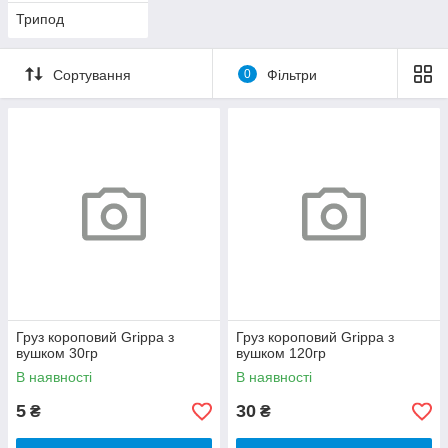
Трипод
Сортування
0
Фільтри
Груз короповий Grippa з
Груз короповий Grippa з
вушком 30гр
вушком 120гр
В наявності
В наявності
5
30
₴
₴