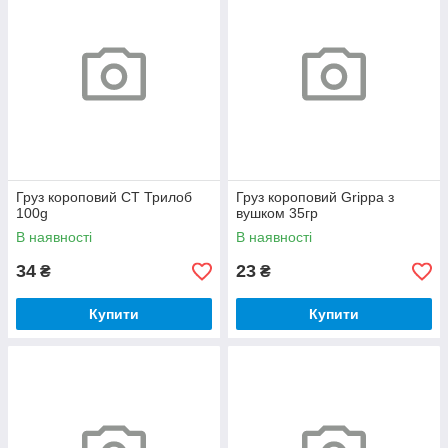
Груз короповий CT Трилоб
Груз короповий Grippa з
100g
вушком 35гр
В наявності
В наявності
34
23
₴
₴
Купити
Купити