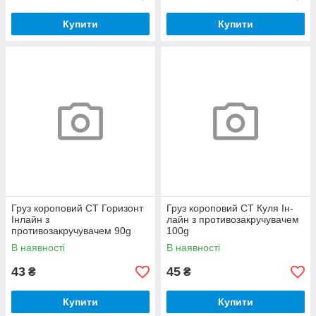
Купити
Купити
Груз короповий CT Горизонт
Груз короповий CT Куля Ін-
Інлайн з
лайн з противозакручувачем
противозакручувачем 90g
100g
В наявності
В наявності
43
45
₴
₴
Купити
Купити