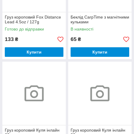
Груз короповий Fox Distance
Беклід CarpTime з магнітними
Lead 4.5oz / 127g
кульками
Готово до відправки
В наявності
133
65
₴
₴
Купити
Купити
Груз короповий Куля інлайн
Груз короповий Куля інлайн