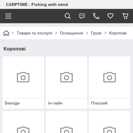
CARPTIME - Fishing with mind
Товари та послуги
Оснащення
Грузи
Коропові
Коропові
Бекліди
Ін-лайн
Плоский