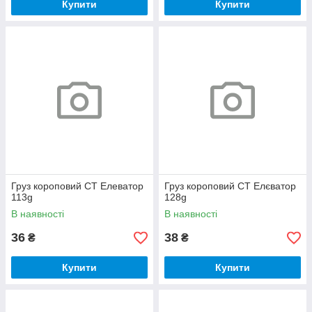
Купити
Купити
Груз короповий CT Елеватор
Груз короповий CT Елєватор
113g
128g
В наявності
В наявності
36
38
₴
₴
Купити
Купити