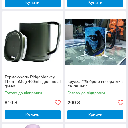
Купити
Купити
Термокухоль RidgeMonkey
ThermoMug 400ml ц:gunmetal
Кружка **Доброго вечора ми з
green
УКРАЇНИ**
Готово до відправки
Готово до відправки
810
200
₴
₴
Купити
Купити