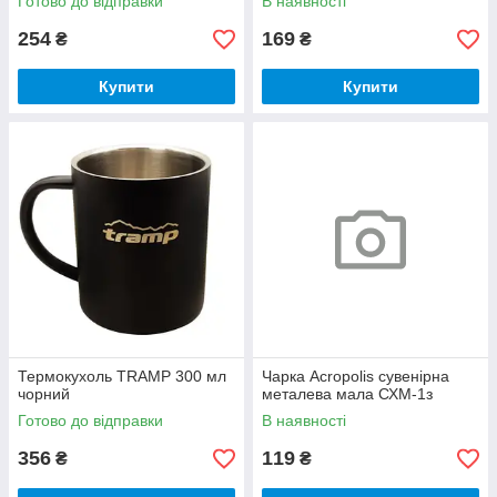
Готово до відправки
В наявності
254
169
₴
₴
Купити
Купити
Термокухоль TRAMP 300 мл
Чарка Acropolis сувенірна
чорний
металева мала СХМ-1з
Готово до відправки
В наявності
356
119
₴
₴