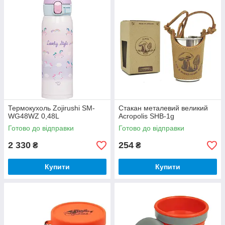
Термокухоль Zojirushi SM-
Стакан металевий великий
WG48WZ 0,48L
Acropolis SHB-1g
Готово до відправки
Готово до відправки
2 330
254
₴
₴
Купити
Купити