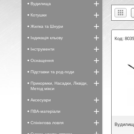
Вудилища
Котушки
Жилка та Шнури
Індикація кльову
803
Інструменти
Оснащення
Підставки та род-поди
Прикормки, Насадки, Ліквіди,
Метод мікси
Аксесуари
ПВА-матеріали
Спінінгова ловля
Вудилищ