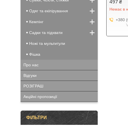
Сумки, чохли, стяжки
497 ₴
Немає в н
Одяг та екіпірування
+380 (
Кемпінг
Садки та підхвати
Ножі та мультитули
Фішка
Про нас
Відгуки
РОЗІГРАШ
Акційні пропозиції
ФІЛЬТРИ