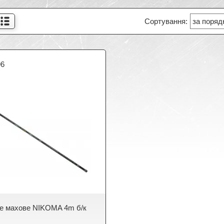
96
е махове NIKOMA 4m б/к