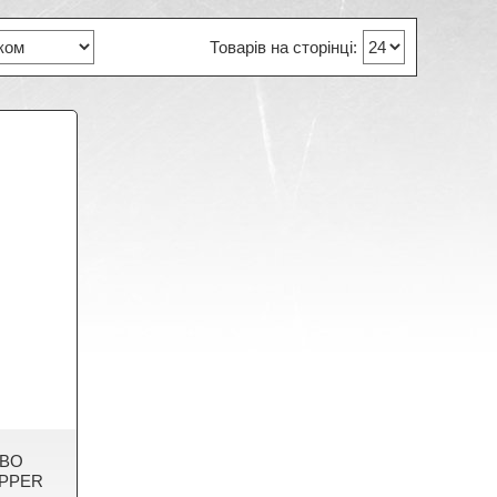
RBO
EPPER