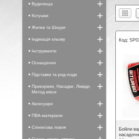
Вудилища
Котушки
Жилка та Шнури
Індикація кльову
SP0
Інструменти
Оснащення
Підставки та род-поди
Прикормки, Насадки, Ліквіди,
Метод мікси
Аксесуари
ПВА-матеріали
Спінінгова ловля
Бойли в
насадоч