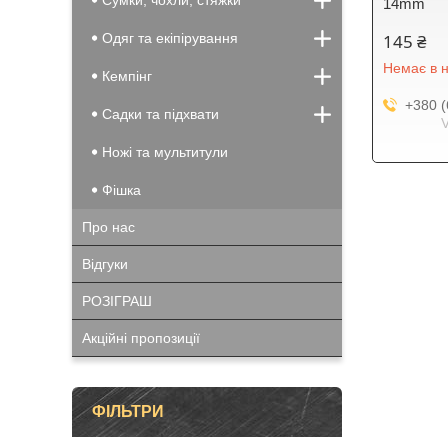
Сумки, чохли, стяжки
14mm
Одяг та екіпірування
145 ₴
Немає в н
Кемпінг
+380 (
Садки та підхвати
Ножі та мультитули
Фішка
Про нас
Відгуки
РОЗІГРАШ
Акційні пропозиції
ФІЛЬТРИ